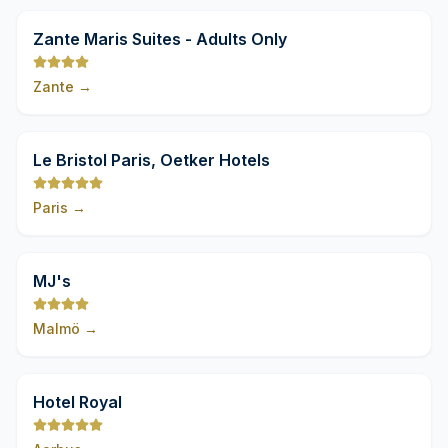
9,8
Zante Maris Suites - Adults Only
Zante
→
9,8
Le Bristol Paris, Oetker Hotels
Paris
→
9,8
MJ's
Malmö
→
9,8
Hotel Royal