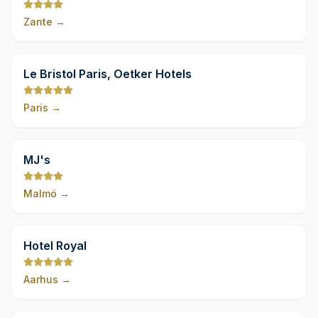
Zante
→
9,8
Le Bristol Paris, Oetker Hotels
Paris
→
9,8
MJ's
Malmö
→
9,8
Hotel Royal
Aarhus
→