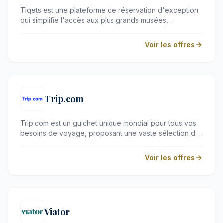
Tiqets est une plateforme de réservation d'exception
qui simplifie l'accès aux plus grands musées,
monuments et attractions culturelles à travers le monde.
Conçu pour les voyageurs exigeants en quête
Voir les offres
d'expériences fluides, ce service propose des billets
numériques instantanés pour éviter les files d'attente.
C'est l'allié idéal pour enrichir vos escapades urbaines
d'une touche de culture et de raffinement, sans
aucune contrainte.
Trip.com
Trip.com est un guichet unique mondial pour tous vos
besoins de voyage, proposant une vaste sélection de
vols, d'hôtels et de transports à travers le monde.
Conçue pour les voyageurs exigeant efficacité et
Voir les offres
fluidité, cette plateforme intuitive facilite l'organisation
de vos escapades d'affaires ou de loisirs. Grâce à son
assistance clientèle disponible à tout moment, elle
garantit une tranquillité d'esprit absolue durant vos
déplacements.
Viator