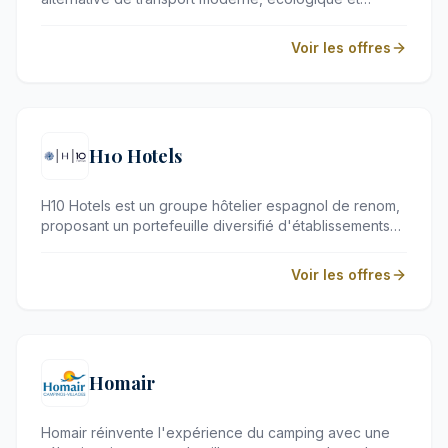
accessible à travers toute l'Europe et au-delà. Avec
son impressionnant réseau de liaisons et ses bus tout
Voir les offres
confort, cette compagnie s'adresse aux voyageurs
désireux d'explorer de nouveaux horizons en toute
sérénité. Alliant technologie intuitive et mobilité
durable, elle transforme chaque trajet en une transition
fluide vers votre prochaine destination.
H10 Hotels
H10 Hotels est un groupe hôtelier espagnol de renom,
proposant un portefeuille diversifié d'établissements
contemporains en Europe, dans les Caraïbes et en
Afrique du Nord. Que vous recherchiez un hôtel urbain
Voir les offres
élégant ou un complexe balnéaire propice à la
détente, H10 incarne l'excellence du service dans des
emplacements privilégiés.
Homair
Homair réinvente l'expérience du camping avec une