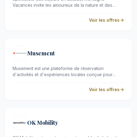
Vacances invite les amoureux de la nature et des
sports de glisse à découvrir les plus beaux massifs
français. Que vous recherchiez un chalet traditionnel
Voir les offres
niché au cœur des sapins ou une résidence
prestigieuse pour l'été, cette plateforme propose une
sélection rigoureuse pour des escapades mémorables.
Elle s'adresse aux familles et aux esthètes en quête de
grands espaces et de confort raffiné.
Musement
Musement est une plateforme de réservation
d'activités et d'expériences locales conçue pour
enrichir chacun de vos voyages à travers le monde.
Que vous recherchiez des billets coupe-file pour les
Voir les offres
plus grands musées ou des visites guidées insolites,
ce service s'adresse aux voyageurs exigeants
désireux de planifier leur séjour en toute sérénité.
OK Mobility