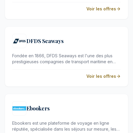
et de cottages chaleureux. Conçu pour les familles et
les tribus en quête de reconnexion, ce concept unique
Voir les offres
allie détente, activités de plein air et l'incontournable
paradis aquatique Aqua Mundo. C'est l'adresse idéale
pour s'évader du quotidien tout en profitant du confort
moderne.
DFDS Seaways
Fondée en 1866, DFDS Seaways est l'une des plus
prestigieuses compagnies de transport maritime en
Europe, récompensée pour l'excellence de ses
services. Que ce soit pour une traversée pittoresque
Voir les offres
vers la Scandinavie ou une mini-croisière en mer du
Nord, elle offre aux voyageurs exigeants une
expérience alliant confort absolu et évasion.
Ebookers
Ebookers est une plateforme de voyage en ligne
réputée, spécialisée dans les séjours sur mesure, les