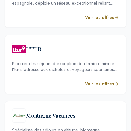
espagnole, déploie un réseau exceptionnel reliant
l'Europe, l'Afrique et les Amériques. Elle séduit les
voyageurs exigeants grâce à son service attentionné,
Voir les offres
ses options de réservation flexibles et son programme
de fidélité exclusif.
L'TUR
Pionnier des séjours d'exception de dernière minute,
l'tur s'adresse aux esthètes et voyageurs spontanés
en quête d'évasions mémorables. Des complexes
balnéaires baignés de soleil aux escapades urbaines
Voir les offres
exclusives, la marque combine avec brio flexibilité,
confort haut de gamme et service irréprochable pour
des départs improvisés en toute sérénité.
Montagne Vacances
Spécialiste des séjours en altitude, Montagne