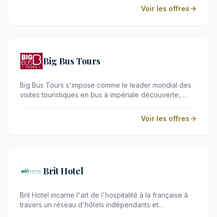
pour une escapade balnéaire exclusive ou un séjour
Voir les offres
urbain raffiné, ses adresses s'adressent aux
voyageurs exigeants en quête d'expériences
mémorables et de services attentionnés.
Big Bus Tours
Big Bus Tours s'impose comme le leader mondial des
visites touristiques en bus à impériale découverte,
présent dans plus de 25 métropoles prestigieuses.
Conçue pour les voyageurs exigeants, cette
Voir les offres
expérience allie flexibilité et confort absolu pour
explorer les plus beaux monuments du monde à votre
propre rythme.
Brit Hotel
Brit Hotel incarne l'art de l'hospitalité à la française à
travers un réseau d'hôtels indépendants et
chaleureux. S'adressant aux voyageurs en quête