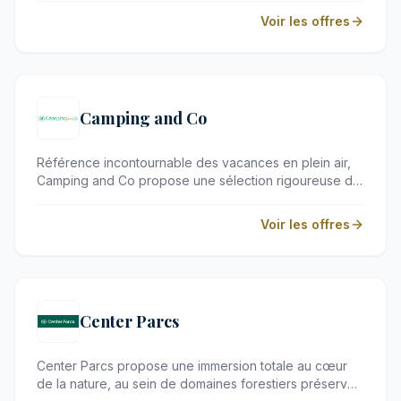
d'authenticité et de confort, chaque établissement
Voir les offres
dévoile un caractère unique ancré dans son terroir.
C'est l'escale idéale pour savourer la diversité de nos
régions en toute sérénité.
Camping and Co
Référence incontournable des vacances en plein air,
Camping and Co propose une sélection rigoureuse de
séjours alliant nature préservée et confort moderne.
Que vous recherchiez un domaine haut de gamme
Voir les offres
doté d'un espace bien-être ou un séjour insolite sous
le signe du glamping, cette plateforme s'adresse aux
voyageurs désireux de se ressourcer en toute
élégance.
Center Parcs
Center Parcs propose une immersion totale au cœur
de la nature, au sein de domaines forestiers préservés