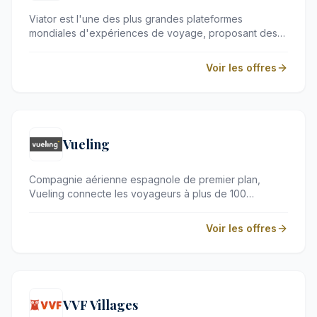
Viator est l'une des plus grandes plateformes
mondiales d'expériences de voyage, proposant des
billets de musée aux excursions guidées les plus
insolites. En tant que filiale de Tripadvisor, elle permet
Voir les offres
aux voyageurs d'accéder à des milliers d'activités
rigoureusement sélectionnées dans plus de 200 pays.
Elle s'adresse aux esprits curieux désireux d'enrichir
leurs séjours de moments inoubliables.
Vueling
Compagnie aérienne espagnole de premier plan,
Vueling connecte les voyageurs à plus de 100
destinations captivantes à travers l'Europe, l'Afrique du
Nord et le Moyen-Orient. Grâce à des liaisons
Voir les offres
régulières et des tarifs flexibles, elle offre une
passerelle moderne et fiable vers les plus belles
escapades urbaines et balnéaires.
VVF Villages