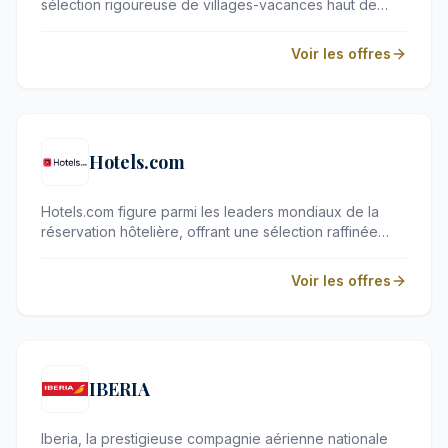
sélection rigoureuse de villages-vacances haut de
gamme en Europe. Conçues pour les familles et les
voyageurs en quête de ressourcement, ses
Voir les offres
destinations allient confort moderne et immersion en
pleine nature.
Hotels.com
Hotels.com figure parmi les leaders mondiaux de la
réservation hôtelière, offrant une sélection raffinée
d'adresses pour les voyageurs exigeants. Des
boutiques-hôtels confidentiels aux resorts les plus
Voir les offres
prestigieux, la plateforme propose des séjours sur
mesure adaptés à chaque envie. Profitez d'une
expérience de réservation fluide et d'un catalogue
d'une qualité exceptionnelle.
IBERIA
Iberia, la prestigieuse compagnie aérienne nationale