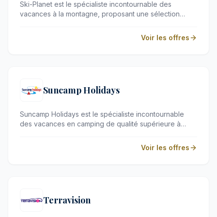
Ski-Planet est le spécialiste incontournable des
vacances à la montagne, proposant une sélection
rigoureuse de chalets haut de gamme, de résidences
de standing et d'hôtels chaleureux au cœur des plus
Voir les offres
beaux domaines skiables. Que vous rêviez d'un séjour
sportif skis aux pieds ou d'une retraite cocooning face
aux cimes enneigées, cette plateforme dessine
l'expérience alpine idéale pour les amoureux des
sommets.
Suncamp Holidays
Suncamp Holidays est le spécialiste incontournable
des vacances en camping de qualité supérieure à
travers l'Europe. Idéal pour les familles en quête de
confort et de déconnexion, ce voyagiste propose une
Voir les offres
sélection rigoureuse d'établissements dotés
d'infrastructures d'exception, alliant parcs aquatiques
spectaculaires et hébergements de prestige.
Terravision