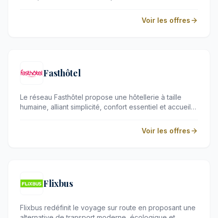
quatre coins du globe. Que vous recherchiez un vol
de prestige, un hôtel d'exception ou une formule
Voir les offres
complète, cette plateforme incontournable simplifie
l'organisation de vos escapades avec une fluidité
remarquable. C'est le choix privilégié des voyageurs
exigeants en quête d'inspiration et d'efficacité.
Fasthôtel
Le réseau Fasthôtel propose une hôtellerie à taille
humaine, alliant simplicité, confort essentiel et accueil
chaleureux à travers la France. Idéal pour les
voyageurs d'affaires en quête d'efficacité ou les
Voir les offres
familles recherchant une halte reposante, chaque
établissement garantit un séjour agréable et serein.
Flixbus
Flixbus redéfinit le voyage sur route en proposant une
alternative de transport moderne, écologique et