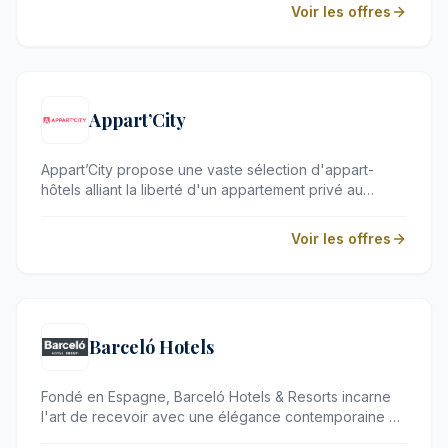
prestige, de vols et de transferts. Elle s'adresse aux
Voir les offres
voyageurs exigeants en quête d'itinéraires sur mesure
et d'escapades de dernière minute à travers le monde.
Appart’City
Appart’City propose une vaste sélection d'appart-
hôtels alliant la liberté d'un appartement privé au
confort de services hôteliers attentionnés. Idéale pour
les séjours d'affaires comme pour les escapades en
Voir les offres
famille, cette enseigne séduit les voyageurs en quête
d'autonomie et de flexibilité au cœur des plus grandes
destinations françaises.
Barceló Hotels
Fondé en Espagne, Barceló Hotels & Resorts incarne
l'art de recevoir avec une élégance contemporaine et
une passion méditerranéenne inégalée. Que ce soit