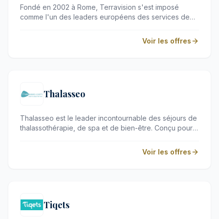
Fondé en 2002 à Rome, Terravision s'est imposé
comme l'un des leaders européens des services de
transfert aéroportuaire. Reliant les principaux hubs
d'Europe, de l'Italie au Royaume-Uni en passant par
Voir les offres
l'Espagne, cette compagnie s'adresse aux voyageurs
en quête d'une solution de transport fiable,
confortable et parfaitement planifiée pour débuter leur
séjour en toute sérénité.
Thalasseo
Thalasseo est le leader incontournable des séjours de
thalassothérapie, de spa et de bien-être. Conçu pour
les voyageurs en quête de ressourcement, ce
spécialiste propose des escales de détente absolue
Voir les offres
alliant soins de qualité et établissements
rigoureusement sélectionnés. Que vous recherchiez
une cure thermale régénératrice ou un week-end spa
raffiné, la marque sublime vos instants de relaxation.
Tiqets