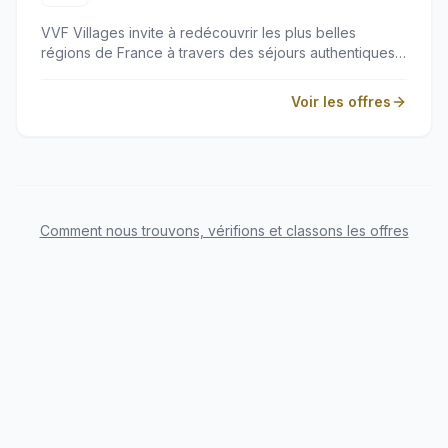
VVF Villages invite à redécouvrir les plus belles
régions de France à travers des séjours authentiques
et chaleureux. Conçus pour les familles et les
amoureux de la nature, ces villages de vacances
Voir les offres
allient confort, activités de plein air et immersion locale.
C'est la promesse d'une évasion conviviale, idéale
pour se ressourcer en toute simplicité au cœur de
territoires d'exception.
Comment nous trouvons, vérifions et classons les offres