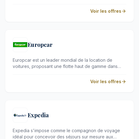
vols et les réservations d'hôtels à travers le monde.
Grâce à ses fonctionnalités intuitives, elle permet de
Voir les offres
combiner de manière flexible vols, hébergements et
locations de voiture pour créer des itinéraires uniques.
C'est l'allié idéal des voyageurs exigeants à la
recherche d'une planification simplifiée et haut de
gamme.
Europcar
Europcar est un leader mondial de la location de
voitures, proposant une flotte haut de gamme dans
plus de 140 pays. Que ce soit pour une escapade
urbaine raffinée ou un voyage d'affaires exigeant,
Voir les offres
l'enseigne offre des solutions de mobilité sur mesure
pour tous vos déplacements.
Expedia
Expedia s'impose comme le compagnon de voyage
idéal pour concevoir des séjours sur mesure aux