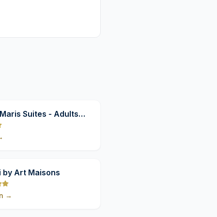
9,8
Maris Suites - Adults
→
9,8
 by Art Maisons
n
→