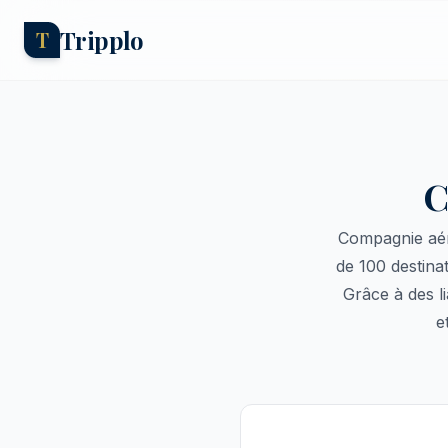
Tripplo
T
C
Compagnie aér
de 100 destina
Grâce à des li
e