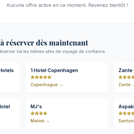
Aucune offre active en ce moment. Revenez bientôt !
 à réserver dès maintenant
 réserver via les mêmes sites de voyage de confiance.
9,8
9,8
 Hotels
1 Hotel Copenhagen
Zante 
Only
Copenhague
→
Zante
9,8
9,8
otel
MJ's
Aspaki
Malmö
→
Santori